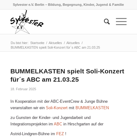
Sylvester e.V. Berlin – Bildung, Begegnung, Kinder, Jugend & Familie
Du bist hier:
Startseite
/
Aktuelles
/
Aktuelles
/
BUMMELKASTEN spielt Soli-Konzert für´s ABC am 21.03.25
BUMMELKASTEN spielt Soli-Konzert
für´s ABC am 21.03.25
18. Februar 2025
In Kooperation mit der ABC-EventCrew & Junge Bühne
veranstalten wir ein
Soli-Konzert
mit
BUMMELKASTEN
zu Gunsten der Kinder- und Jugendarbeit und
Integrationsprojekten im
ABC
in Hirschgarten auf der
Astrid-Lindgren-Bühne im
FEZ
!