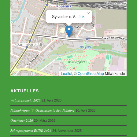
×
Sylvester e.V.
Link
Leaflet
, ©
OpenStreetMap
Mitwirkende
AKTUELLES
Walpurgisnacht 2026
21. April 2026
Frühjahrsputz
Gemeinsam in den Frühling
10. April 2026
Osterfeuer 2026
20. März 2026
Jahreprogramm BUDE 2026
24. November 2025