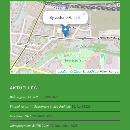
×
Sylvester e.V.
Link
Leaflet
, ©
OpenStreetMap
Mitwirkende
AKTUELLES
Walpurgisnacht 2026
21. April 2026
Frühjahrsputz
Gemeinsam in den Frühling
10. April 2026
Osterfeuer 2026
20. März 2026
Jahreprogramm BUDE 2026
24. November 2025