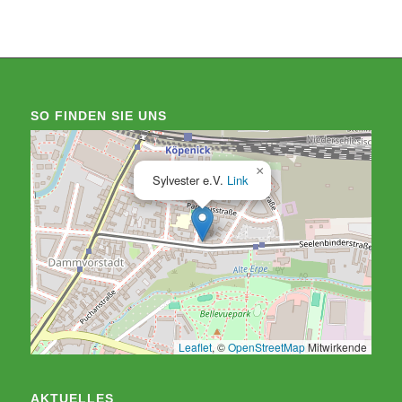
SO FINDEN SIE UNS
×
Sylvester e.V.
Link
Leaflet
, ©
OpenStreetMap
Mitwirkende
AKTUELLES