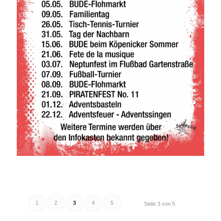
1
2
3
4
5
Seite 3 von 5