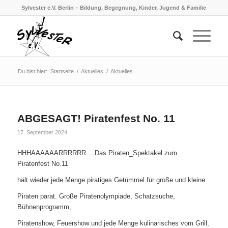
Sylvester e.V. Berlin – Bildung, Begegnung, Kinder, Jugend & Familie
Du bist hier:
Startseite
/
Aktuelles
/
Aktuelles
ABGESAGT! Piratenfest No. 11
17. September 2024
HHHAAAAAARRRRRR….Das Piraten_Spektakel zum
Piratenfest No.11
hält wieder jede Menge piratiges Getümmel für große und kleine
Piraten parat. Große Piratenolympiade, Schatzsuche,
Bühnenprogramm,
Piratenshow, Feuershow und jede Menge kulinarisches vom Grill,