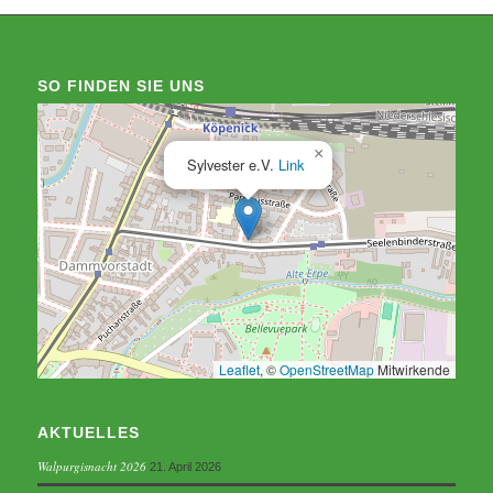
SO FINDEN SIE UNS
×
Sylvester e.V.
Link
Leaflet
, ©
OpenStreetMap
Mitwirkende
AKTUELLES
Walpurgisnacht 2026
21. April 2026